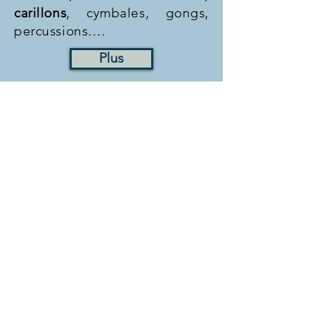
carillons
, cymbales, gongs,
percussions….
Plus
"Les maux du corps
sont les mots de l'âme,