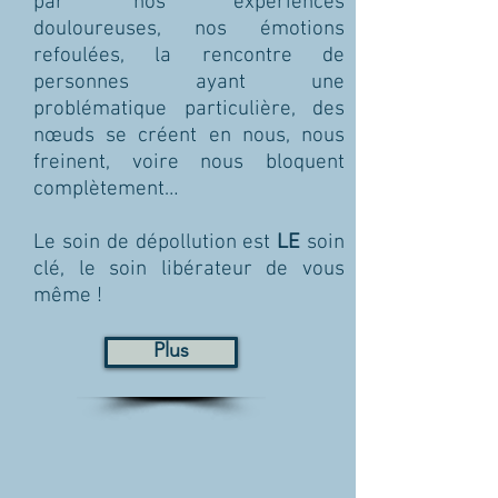
par nos expériences
douloureuses, nos émotions
refoulées, la rencontre de
personnes ayant une
problématique particulière, des
nœuds se créent en nous, nous
freinent, voire nous bloquent
complètement…
Le soin de dépollution est
LE
soin
clé, le soin libérateur de vous
même !
Plus