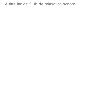
A titre indicatif, 1h de relaxation sonore
sur Montargis est à partir de 70 € pour
des particuliers.
N'hésitez pas à me demander un devis
!
Bon Cadeau massage sonore
ou soin diapason
Offrez un massage sonore !
Anniversaire, fête des Mères / Pères,
réussite à un examen.... avec ou sans
raison, usez et abusez du bon cadeau
sans modération ! Merci de prendre
contact pour votre achat.